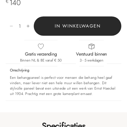
Aanbiedingsprijs
140
€
Aantal verlagen
Aantal verhogen
IN WINKELWAGEN
Gratis verzending
Verstuurd binnen
Binnen NL & BE vanaf € 50
3 - 5 werkdagen
Omschrijving
Een behangpaneel is perfect voor mensen die behang heel gaaf
vinden, maar liever niet een hele muur willen behangen. Dit
stijlvolle paneel bevat een uitsnede uit een werk van Ernst Haeckel
uit 1904. Prachtig met een grote kamerplant ernaast.
Specificaties