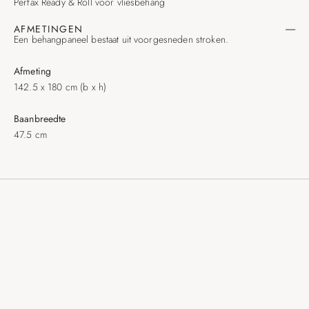
Perfax Ready & Roll voor vliesbehang
AFMETINGEN
Een behangpaneel bestaat uit voorgesneden stroken.
Afmeting
142.5 x 180 cm (b x h)
Baanbreedte
47.5 cm