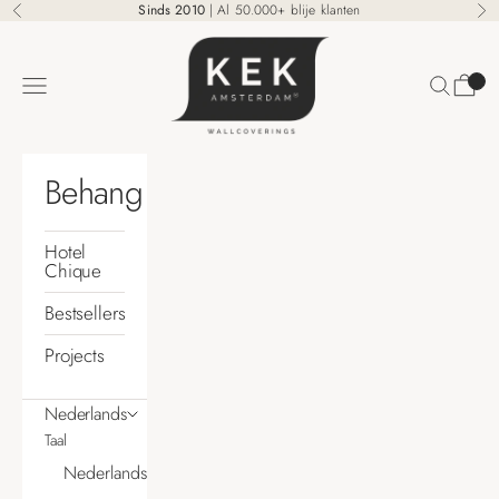
Naar inhoud
Sinds 2010
| Al 50.000+ blije klanten
Vorige
Vo
KEK Amsterdam
Zoeken
Winke
Menu
Behang
Hotel
Chique
Bestsellers
Projects
Nederlands
Taal
Nederlands