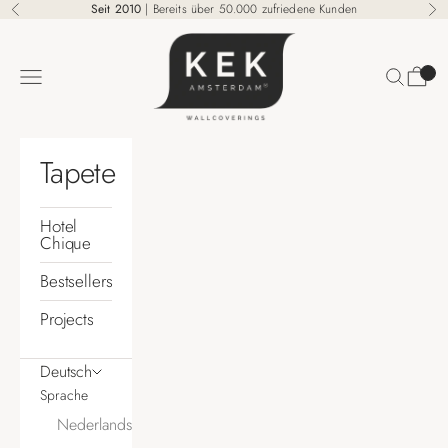
Zum Inhalt springen
Seit 2010
| Bereits über 50.000 zufriedene Kunden
Zurück
Vo
KEK Amsterdam
Suchen
Waren
Menü
Tapete
Hotel
Chique
Bestsellers
Projects
Deutsch
Sprache
Nederlands