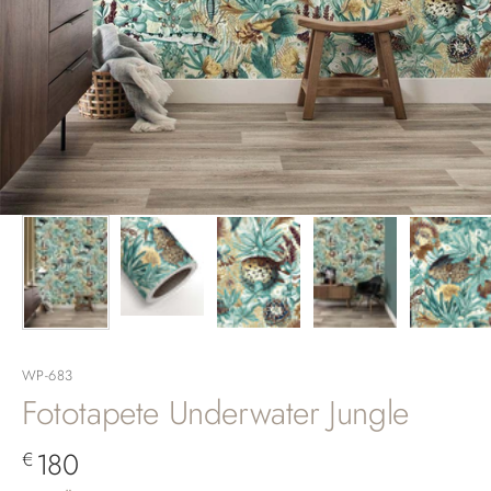
WP-683
Fototapete Underwater Jungle
Angebot
180
€