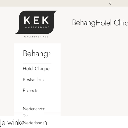
Naar inhoud
Vorige
KEK Amsterdam
Behang
Hotel Chi
Behang
Hotel Chique
Bestsellers
Projects
Nederlands
Taal
Je winkelwagen
Nederlands