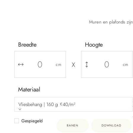
Muren en plafonds zijn
Breedte
Hoogte
X
cm
cm
Materiaal
Vliesbehang | 160 g
40/m²
€
Gespiegeld
BANEN
DOWNLOAD