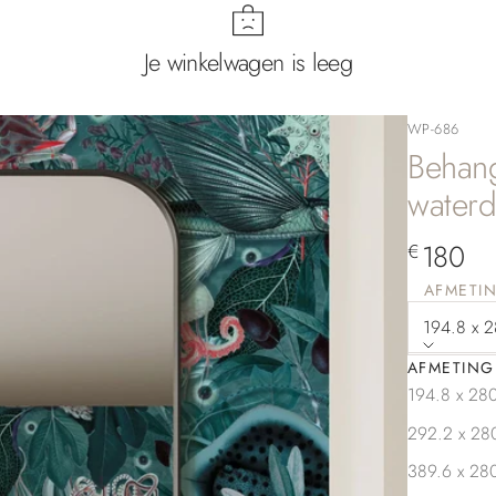
Je winkelwagen is leeg
WP-686
Behang
waterd
Aanbied
180
€
AFMETI
194.8 x 2
AFMETING
Bepaal 
194.8 x 280
292.2 x 280
389.6 x 280
Aantal verla
Aan