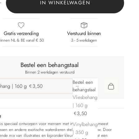
IN WINKELWAGEN
Gratis verzending
Verstuurd binnen
Binnen NL & BE vanaf € 50
3 - 5 werkdagen
Bestel een behangstaal
Binnen 2 werkdagen verstuurd
Bestel een
Aantal verlagen
Aantal verhogen
ehang | 160 g
3,50
€
behangstaal
Vliesbehang
| 160 g
3,50
€
g
Vinylbehang
is speciaal ontworpen voor mensen met interieurlef. De meest
issen en andere exotische waterdieren stelen hier de show. Door
| 350 g
ende mix van illustraties en bijzonder kleurgebruik ontstaat een