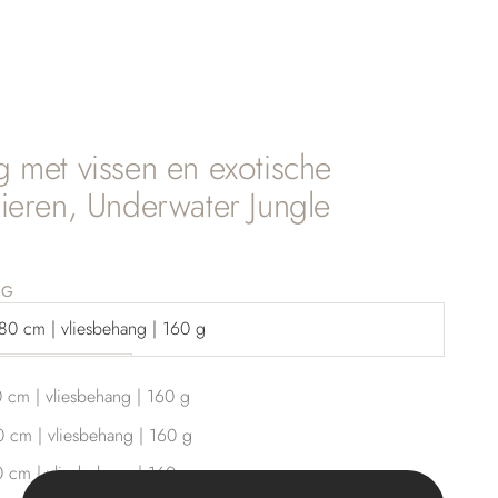
 met vissen en exotische
ieren, Underwater Jungle
ingsprijs
NG
80 cm | vliesbehang | 160 g
je eigen maat
 cm | vliesbehang | 160 g
 cm | vliesbehang | 160 g
 cm | vliesbehang | 160 g
gen
tal verhogen