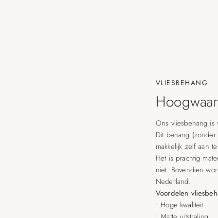
VLIESBEHANG
Hoogwaard
Ons vliesbehang is 
Dit behang (zonder 
makkelijk zelf aan t
Het is prachtig mater
niet. Bovendien wo
Nederland.
Voordelen vliesbe
• Hoge kwaliteit
• Matte uitstraling