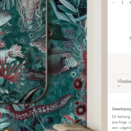
Vliesb
Omschrijvin
Dit behang 
prachtige v
een uitgeki