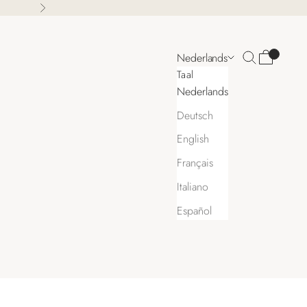
Volgende
Zoeken
Winkelwa
Nederlands
Taal
Nederlands
Deutsch
English
Français
Italiano
Español