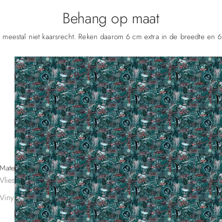
Behang op maat
 meestal niet kaarsrecht. Reken daarom 6 cm extra in de breedte en 6
Materiaal
Vliesbehang | 160 g
40/m²
€
Vinylbehang | 350 g | Afwasbaar
60/m²
€