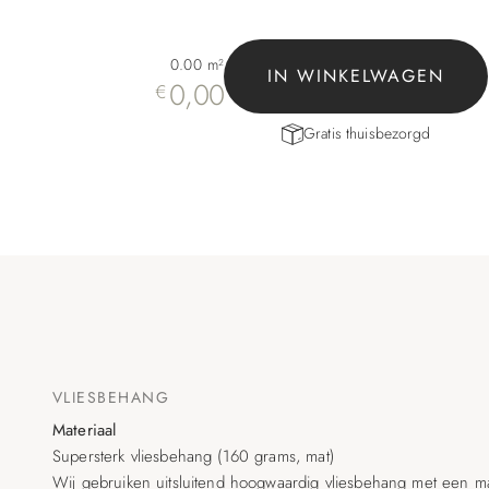
0.00
m²
IN WINKELWAGEN
0,00
€
Gratis thuisbezorgd
VLIESBEHANG
Materiaal
Supersterk vliesbehang (160 grams, mat)
Wij gebruiken uitsluitend hoogwaardig vliesbehang met een matt