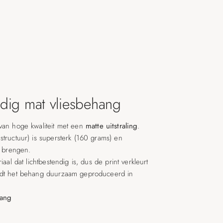
ig mat vliesbehang
van hoge kwaliteit met een
matte uitstraling
.
structuur) is supersterk (160 grams) en
e brengen.
iaal dat lichtbestendig is, dus de print verkleurt
rdt het behang duurzaam geproduceerd in
hang