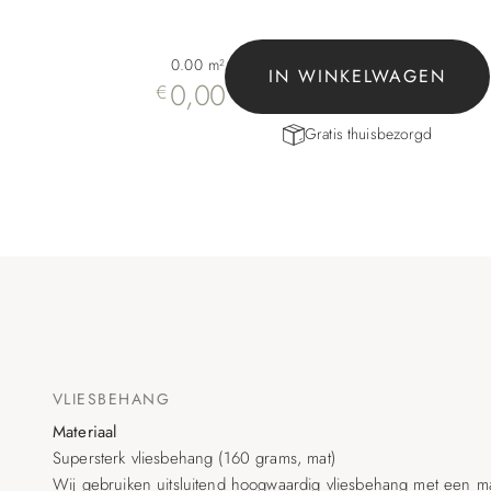
0.00
m²
IN WINKELWAGEN
0,00
€
Gratis thuisbezorgd
VLIESBEHANG
Materiaal
Supersterk vliesbehang (160 grams, mat)
Wij gebruiken uitsluitend hoogwaardig vliesbehang met een matt