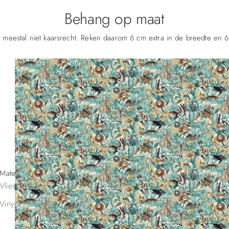
Behang op maat
 meestal niet kaarsrecht. Reken daarom 6 cm extra in de breedte en 6
Materiaal
Vliesbehang | 160 g
40/m²
€
Vinylbehang | 350 g | Afwasbaar
60/m²
€