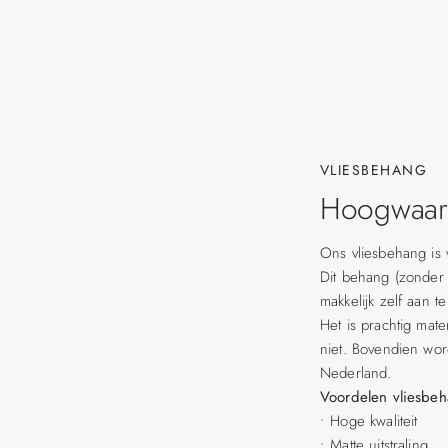
VLIESBEHANG
Hoogwaard
Ons vliesbehang is 
Dit behang (zonder 
makkelijk zelf aan t
Het is prachtig mater
niet. Bovendien wo
Nederland.
Voordelen vliesbe
• Hoge kwaliteit
• Matte uitstraling