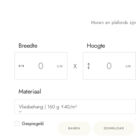
Muren en plafonds zijn
Breedte
Hoogte
X
cm
cm
Materiaal
Vliesbehang | 160 g
40/m²
€
Gespiegeld
BANEN
DOWNLOAD