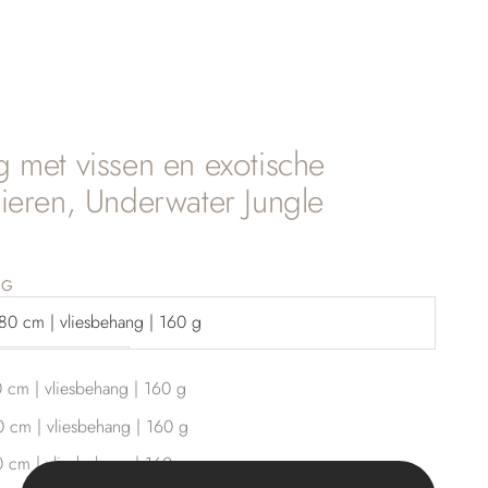
 met vissen en exotische
ieren, Underwater Jungle
ingsprijs
NG
80 cm | vliesbehang | 160 g
je eigen maat
 cm | vliesbehang | 160 g
 cm | vliesbehang | 160 g
 cm | vliesbehang | 160 g
gen
tal verhogen