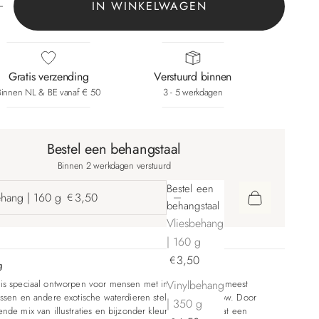
IN WINKELWAGEN
Gratis verzending
Verstuurd binnen
Binnen NL & BE vanaf € 50
3 - 5 werkdagen
Bestel een behangstaal
Binnen 2 werkdagen verstuurd
Bestel een
Aantal verlagen
Aantal verhogen
ehang | 160 g
3,50
€
behangstaal
Vliesbehang
| 160 g
3,50
€
g
Vinylbehang
is speciaal ontworpen voor mensen met interieurlef. De meest
issen en andere exotische waterdieren stelen hier de show. Door
| 350 g
ende mix van illustraties en bijzonder kleurgebruik ontstaat een