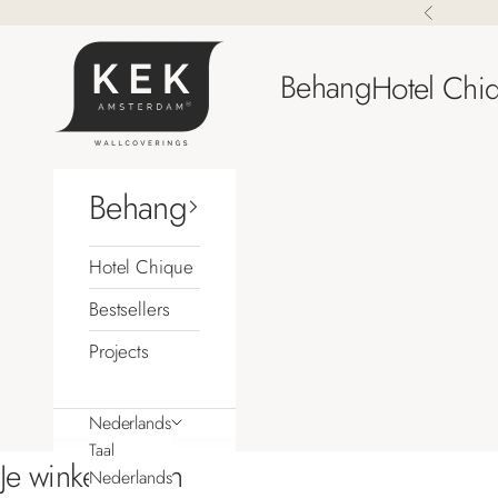
Naar inhoud
Vorige
KEK Amsterdam
Behang
Hotel Chi
Behang
Hotel Chique
Bestsellers
Projects
Nederlands
Taal
Je winkelwagen
Nederlands