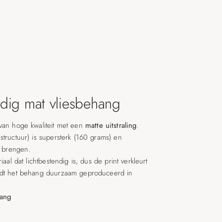
ig mat vliesbehang
van hoge kwaliteit met een
matte uitstraling
.
structuur) is supersterk (160 grams) en
e brengen.
iaal dat lichtbestendig is, dus de print verkleurt
rdt het behang duurzaam geproduceerd in
hang