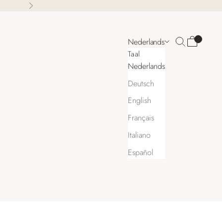
Volgende
Zoeken
Winkelwa
Nederlands
Taal
Nederlands
Deutsch
English
Français
Italiano
Español