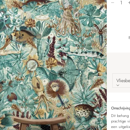
Vliesb
Omschrijvin
Dit behang 
prachtige v
een uitgeki