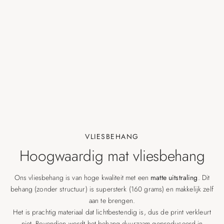
VLIESBEHANG
Hoogwaardig mat vliesbehang
Ons vliesbehang is van hoge kwaliteit met een
matte uitstraling
. Dit
behang (zonder structuur) is supersterk (160 grams) en makkelijk zelf
aan te brengen.
Het is prachtig materiaal dat lichtbestendig is, dus de print verkleurt
niet. Bovendien wordt het behang duurzaam geproduceerd in