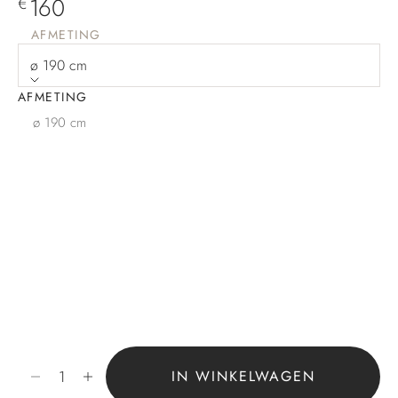
Aanbiedingsprijs
160
€
AFMETING
ø 190 cm
AFMETING
ø 190 cm
Aantal verlagen
Aantal verhogen
IN WINKELWAGEN