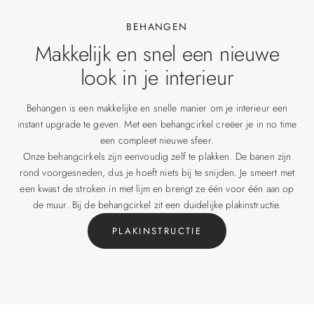
BEHANGEN
Makkelijk en snel een nieuwe
look in je interieur
Behangen is een makkelijke en snelle manier om je interieur een
instant upgrade te geven. Met een behangcirkel creëer je in no time
een compleet nieuwe sfeer.
Onze behangcirkels zijn eenvoudig zelf te plakken. De banen zijn
rond voorgesneden, dus je hoeft niets bij te snijden. Je smeert met
een kwast de stroken in met lijm en brengt ze één voor één aan op
de muur. Bij de behangcirkel zit een duidelijke plakinstructie.
PLAKINSTRUCTIE