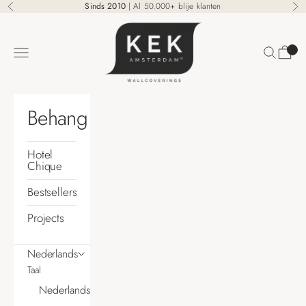
Naar inhoud
Sinds 2010
| Al 50.000+ blije klanten
Vorige
Vo
KEK Amsterdam
Zoeken
Winke
Menu
Behang
Hotel
Chique
Bestsellers
Projects
Nederlands
Taal
Nederlands