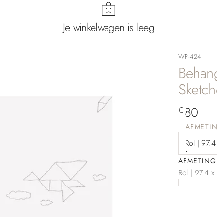
Je winkelwagen is leeg
WP-424
Behan
Sketch
Aanbied
80
€
AFMETI
Rol | 97.
AFMETING
Bepaal 
Rol | 97.4 x
Aantal verla
Aan