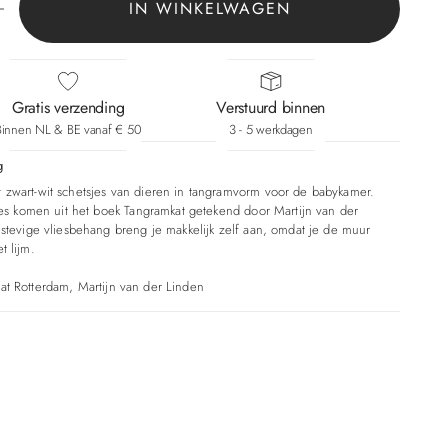
IN WINKELWAGEN
Gratis verzending
Verstuurd binnen
Binnen NL & BE vanaf € 50
3 - 5 werkdagen
g
zwart-wit schetsjes van dieren in tangramvorm voor de babykamer.
ties komen uit het boek Tangramkat getekend door Martijn van der
 stevige vliesbehang breng je makkelijk zelf aan, omdat je de muur
t lijm.
t Rotterdam, Martijn van der Linden