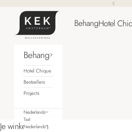
Naar inhoud
Vorige
KEK Amsterdam
Behang
Hotel Chi
Behang
Hotel Chique
Bestsellers
Projects
Nederlands
Taal
Je winkelwagen
Nederlands