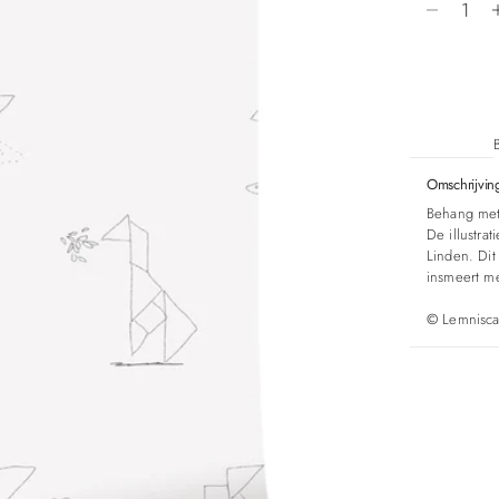
Omschrijvin
Behang met 
De illustra
Linden. Dit
insmeert me
©
Lemniscaa