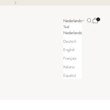
Volgende
Zoeken
Winkelwa
Nederlands
Taal
Nederlands
Deutsch
English
Français
Italiano
Español