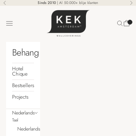
Naar inhoud
Sinds 2010
| Al 50.000+ blije klanten
Vorige
Vo
KEK Amsterdam
Zoeken
Winke
Menu
Behang
Hotel
Chique
Bestsellers
Projects
Nederlands
Taal
Nederlands