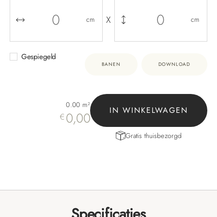
X
cm
cm
Gespiegeld
BANEN
DOWNLOAD
0.00
m²
IN WINKELWAGEN
0,00
€
Gratis thuisbezorgd
Specificaties