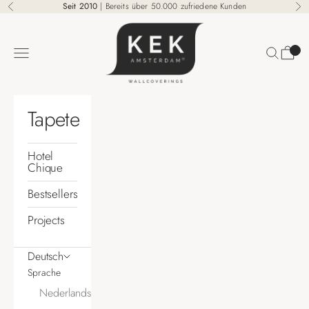
Zum Inhalt springen
Seit 2010
| Bereits über 50.000 zufriedene Kunden
Zurück
Vo
KEK Amsterdam
Suchen
Waren
Menü
Tapete
Hotel
Chique
Bestsellers
Projects
Deutsch
Sprache
Nederlands