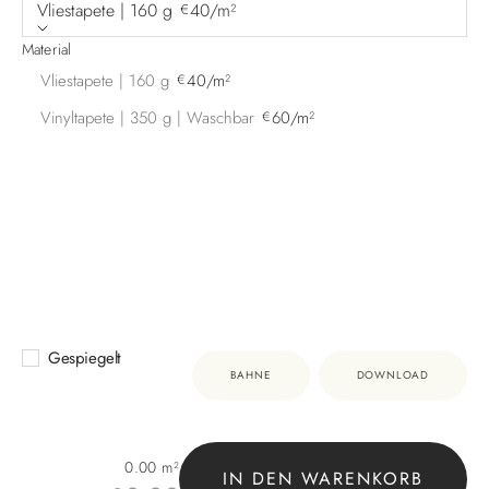
Vliestapete | 160 g
40/m²
€
Material
Vliestapete | 160 g
40/m²
€
Vinyltapete | 350 g | Waschbar
60/m²
€
Gespiegelt
BAHNE
DOWNLOAD
0.00
m²
IN DEN WARENKORB