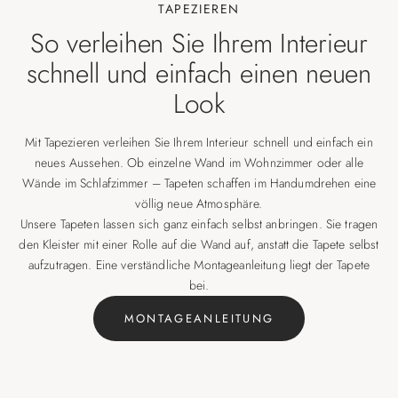
TAPEZIEREN
So verleihen Sie Ihrem Interieur
schnell und einfach einen neuen
Look
Mit Tapezieren verleihen Sie Ihrem Interieur schnell und einfach ein
neues Aussehen. Ob einzelne Wand im Wohnzimmer oder alle
Wände im Schlafzimmer – Tapeten schaffen im Handumdrehen eine
völlig neue Atmosphäre.
Unsere Tapeten lassen sich ganz einfach selbst anbringen. Sie tragen
den Kleister mit einer Rolle auf die Wand auf, anstatt die Tapete selbst
aufzutragen. Eine verständliche Montageanleitung liegt der Tapete
bei.
MONTAGEANLEITUNG