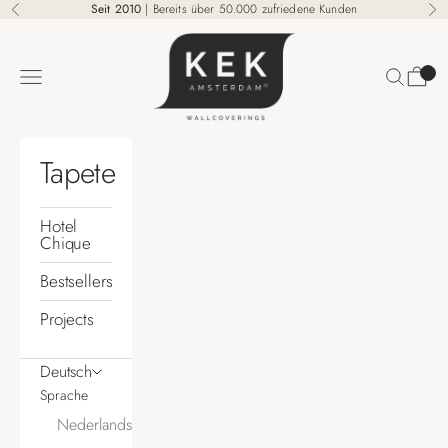
Zum Inhalt springen
Seit 2010
| Bereits über 50.000 zufriedene Kunden
Zurück
Vo
KEK Amsterdam
Suchen
Waren
Menü
Tapete
Hotel
Chique
Bestsellers
Projects
Deutsch
Sprache
Nederlands