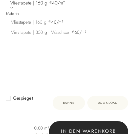
Vliestapete | 160 g
40/m²
€
Material
Vliestapete | 160 g
40/m²
€
Vinyltapete | 350 g | Waschbar
60/m²
€
Gespiegelt
BAHNE
DOWNLOAD
0.00
m²
IN DEN WARENKORB