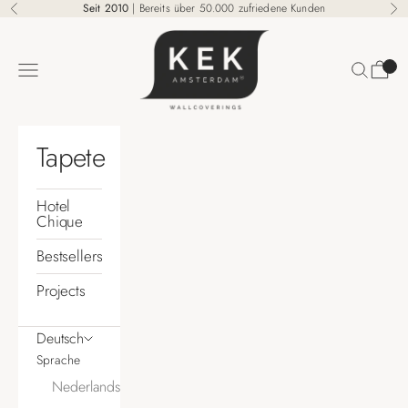
Zum Inhalt springen
Seit 2010
| Bereits über 50.000 zufriedene Kunden
Zurück
Vo
KEK Amsterdam
Suchen
Waren
Menü
Tapete
Hotel
Chique
Bestsellers
Projects
Deutsch
Sprache
Nederlands