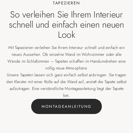
TAPEZIEREN
So verleihen Sie Ihrem Interieur
schnell und einfach einen neuen
Look
Mit Tapezieren verleihen Sie Ihrem Interieur schnell und einfach ein
neues Aussehen. Ob einzelne Wand im Wohnzimmer oder alle
Wände im Schlafzimmer – Tapeten schaffen im Handumdrehen eine
völlig neue Atmosphäre.
Unsere Tapeten lassen sich ganz einfach selbst anbringen. Sie tragen
den Kleister mit einer Rolle auf die Wand auf, anstatt die Tapete selbst
aufzutragen. Eine verständliche Montageanleitung liegt der Tapete
bei.
MONTAGEANLEITUNG