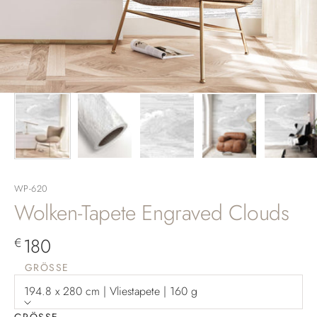
WP-620
Wolken-Tapete Engraved Clouds
Angebot
180
€
GRÖSSE
194.8 x 280 cm | Vliestapete | 160 g
GRÖSSE