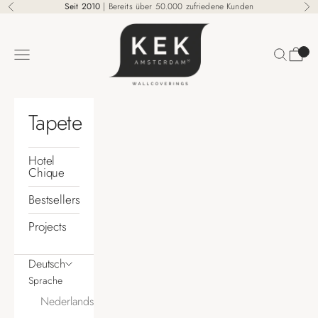
Zum Inhalt springen
Seit 2010
| Bereits über 50.000 zufriedene Kunden
Zurück
Vo
KEK Amsterdam
Suchen
Waren
Menü
Tapete
Hotel
Chique
Bestsellers
Projects
Deutsch
Sprache
Nederlands